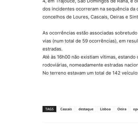
4, em Trajouce, São Domingos de Rana, e ou
dos incidentes ocorreram na sequência da c
concelhos de Loures, Cascais, Oeiras e Sint
As ocorrências estão associadas sobretudo 
vias (num total de 59 ocorrências), em resu
estradas.
Até às 16h00 não existiam vítimas, estando
rodoviárias, nomeadamente estradas nacion
No terreno estavam um total de 142 veículo
TAGS
Cascais
destaque
Lisboa
Oeira
op