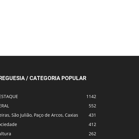
REGUESIA / CATEGORIA POPULAR
ESTAQUE
1142
ERAL
552
iras, São Julião, Paço de Arcos, Caxias
431
ociedade
412
ultura
262