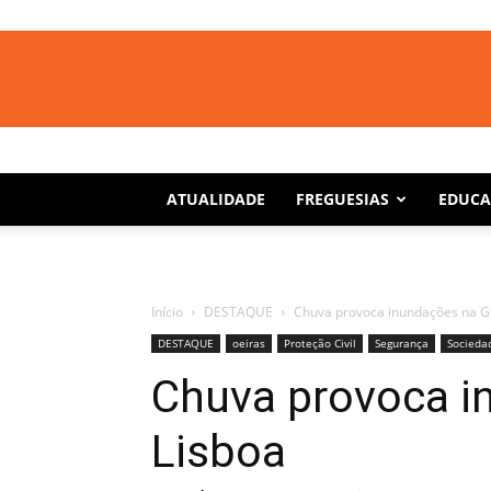
ATUALIDADE
FREGUESIAS
EDUC
Início
DESTAQUE
Chuva provoca inundações na G
DESTAQUE
oeiras
Proteção Civil
Segurança
Socieda
Chuva provoca i
Lisboa