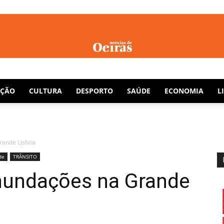
Notícias
AÇÃO
CULTURA
DESPORTO
SAÚDE
ECONOMIA
L
rande Lisboa
de
de
TRÂNSITO
nundações na Grande
Oeiras