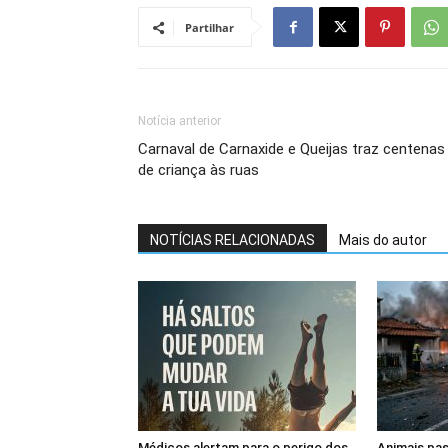
Partilhar
Notícia anterior
Carnaval de Carnaxide e Queijas traz centenas
de criança às ruas
NOTÍCIAS RELACIONADAS
Mais do autor
Médicos alertam para o perigo dos
Animais pas