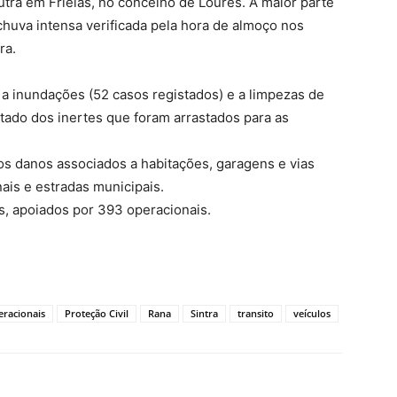
tra em Frielas, no concelho de Loures. A maior parte
huva intensa verificada pela hora de almoço nos
ra.
a inundações (52 casos registados) e a limpezas de
ltado dos inertes que foram arrastados para as
 os danos associados a habitações, garagens e vias
ais e estradas municipais.
s, apoiados por 393 operacionais.
eracionais
Proteção Civil
Rana
Sintra
transito
veículos