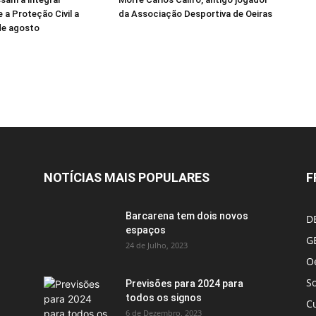
 a Proteção Civil a
da Associação Desportiva de Oeiras
 de agosto
NOTÍCIAS MAIS POPULARES
F
Barcarena tem dois novos
D
espaços
G
24 de Julho, 2023
Oe
S
Previsões para 2024 para
todos os signos
C
6 de Dezembro, 2023