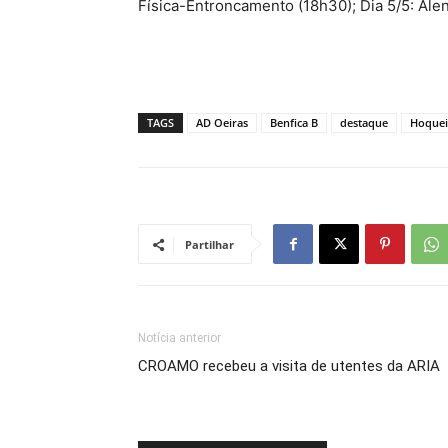
Física-Entroncamento (18h30); Dia 5/5: Ale
TAGS
AD Oeiras
Benfica B
destaque
Hoquei
Partilhar
Notícia anterior
CROAMO recebeu a visita de utentes da ARIA