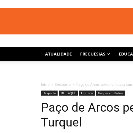
ATUALIDADE
FREGUESIAS
EDUC
Início
Desporto
Paço de Arcos perde em casa com
Desporto
DESTAQUE
Em Foco
Hóquei em Patins
Paço de Arcos p
Turquel