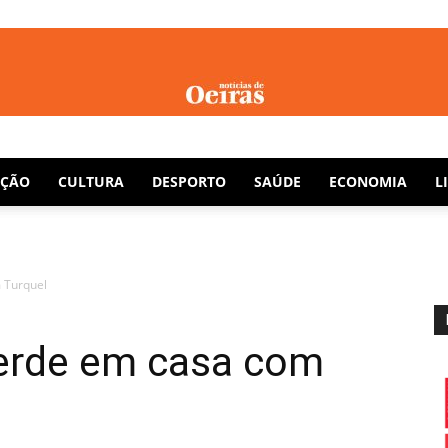
Notícias
AÇÃO
CULTURA
DESPORTO
SAÚDE
ECONOMIA
L
 Turquel
de
erde em casa com
Oeiras