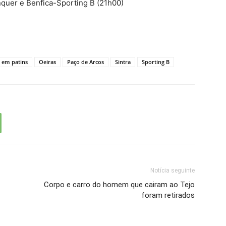
nquer e Benfica-Sporting B (21h00)
 em patins
Oeiras
Paço de Arcos
Sintra
Sporting B
Notícia seguinte
Corpo e carro do homem que cairam ao Tejo
foram retirados